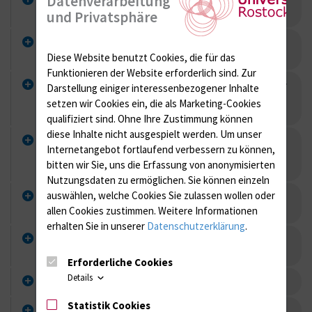
Datenverarbeitung
Studieninteressierte?
und Privatsphäre
Wo kann ich mich über den Studienablauf
informieren?
Diese Website benutzt Cookies, die für das
Funktionieren der Website erforderlich sind.
Zur
Welche Zulassungsvoraussetzungen gibt es für
Darstellung einiger interessenbezogener Inhalte
den Bachelorstudiengang Biomedizinische
setzen wir Cookies ein, die als Marketing-Cookies
Technik?
qualifiziert sind. Ohne Ihre Zustimmung können
diese Inhalte nicht ausgespielt werden.
Um unser
Welche Zulassungsvoraussetzungen gelten für
Internetangebot fortlaufend verbessern zu können,
den Masterstudiengang Biomedizinische
bitten wir Sie, uns die Erfassung von anonymisierten
Technik?
Nutzungsdaten zu ermöglichen.
Sie können einzeln
auswählen, welche Cookies Sie zulassen wollen oder
Welche Studienfächer werden vom Institut für
Biomedizinische Technik angeboten?
allen Cookies zustimmen. Weitere Informationen
erhalten Sie in unserer
Datenschutzerklärung
.
Wo kann ich Themen für studentische Arbeiten
finden?
Erforderliche Cookies
Details
Wo kann ich die Vorlesungsskripten finden?
Statistik Cookies
Ich möchte gern ein (Master-)Semester im